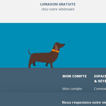
LIVRAISON GRATUITE
chez votre vétérinaire
MON COMPTE
ESPAC
& VÉT
Mon compte
Connexi
Mes commandes
Comman
Mes abonnements
Abonne
Nous respectons votre vi
Boutique
Devenir