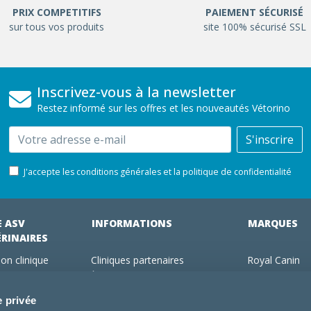
PRIX COMPETITIFS
PAIEMENT SÉCURISÉ
sur tous vos produits
site 100% sécurisé SSL
Inscrivez-vous à la newsletter
Restez informé sur les offres et les nouveautés Vétorino
Email
S'inscrire
J'accepte les conditions générales et la politique de confidentialité
E ASV
INFORMATIONS
MARQUES
ÉRINAIRES
on clinique
Cliniques partenaires
Royal Canin
des clients
À propos de nous
Hill's pet Nutri
ments
Offres pour les vétérinaires
Virbac
e privée
 adhérent Vétorino
Mentions légales
Purina Pro Pl