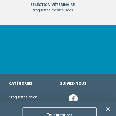
SÉLÉCTION VÉTÉRINAIRE
croquettes médicalisées
CATÉGORIES
SUIVEZ-NOUS
Croquettes chien
tion
Croquettes chiot
Jouets chien
Tout autoriser
an
Gamelles chien