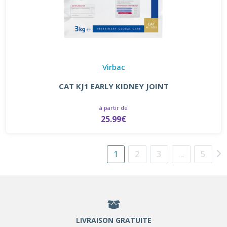
Virbac
CAT KJ1 EARLY KIDNEY JOINT
à partir de
25.99€
1
2
3
…
5
LIVRAISON GRATUITE