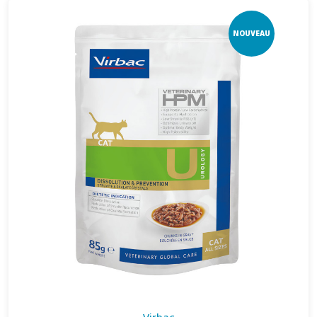
NOUVEAU
Virbac