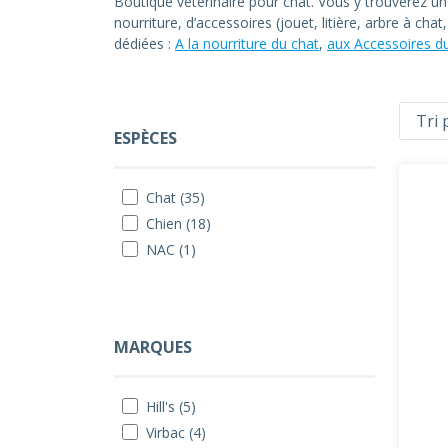
Boutique vétérinaire pour chat. Vous y trouverez u
nourriture, d’accessoires (jouet, litière, arbre à ch
dédiées :
A la nourriture du chat
,
aux Accessoires d
ESPÈCES
Chat (35)
Chien (18)
NAC (1)
MARQUES
Hill's (5)
Virbac (4)