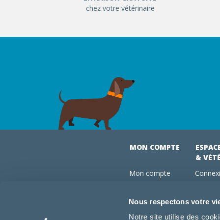
chez votre vétérinaire
MON COMPTE
ESPAC
& VÉT
Mon compte
Connexi
Mes commandes
Comman
Mes abonnements
Abonne
Nous respectons votre vi
Boutique
Devenir
Notre site utilise des coo