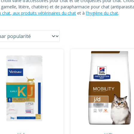
n choix varié d’accessoires pour chat et de croquettes pour chat. C
at, gamelle, litière, chatière) et de parapharmacie pour chat (antiparas
u chat
,
aux produits vétérinaires du chat
et à
l'hygiène du chat
.