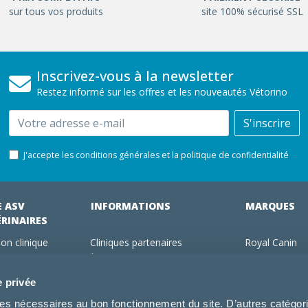
sur tous vos produits
site 100% sécurisé SSL
Inscrivez-vous à la newsletter
Restez informé sur les offres et les nouveautés Vétorino
Email
S'inscrire
J'accepte les conditions générales et la politique de confidentialité
E ASV
INFORMATIONS
MARQUES
ÉRINAIRES
on clinique
Cliniques partenaires
Royal Canin
des clients
À propos de nous
Hill's pet Nutri
ments
Offres pour les vétérinaires
Virbac
e privée
 adhérent Vétorino
Mentions légales
Purina Pro Pl
kies nécessaires au bon fonctionnement du site. D’autres catégor