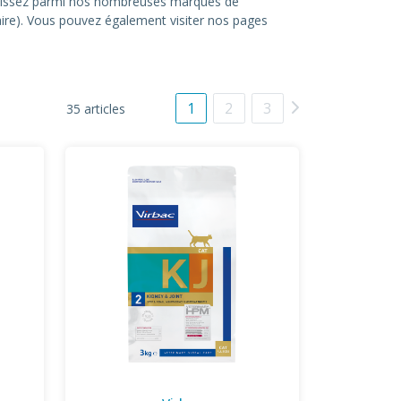
hoisissez parmi nos nombreuses marques de
itaire). Vous pouvez également visiter nos pages
1
2
3
35 articles