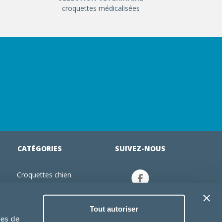
croquettes médicalisées
CATÉGORIES
SUIVEZ-NOUS
Croquettes chien
tion
Croquettes chiot
Jouets chien
Tout autoriser
an
Gamelles chien
ies de