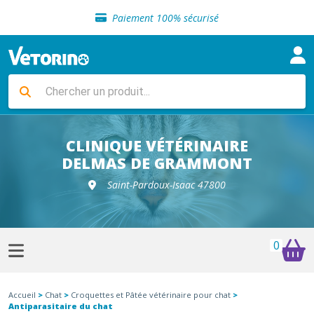
Sélection de croquettes vétérinaire
Paiement 100% sécurisé
Livraison gratuite en clinique vétérinaire
Retour gratuit en clinique
Sélection de croquettes vétérinaire
Paiement 100% sécurisé
Livraison gratuite en clinique vétérinaire
Retour gratuit en clinique
Sélection de croquettes vétérinaire
CLINIQUE VÉTÉRINAIRE
DELMAS DE GRAMMONT
Saint-Pardoux-Isaac 47800
0
Accueil
>
Chat
>
Croquettes et Pâtée vétérinaire pour chat
>
Antiparasitaire du chat