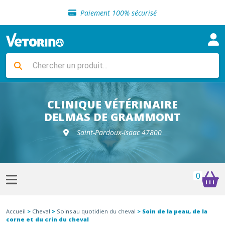
Sélection de croquettes vétérinaire
Paiement 100% sécurisé
Livraison gratuite en clinique vétérinaire
Retour gratuit en clinique
Sélection de croquettes vétérinaire
Paiement 100% sécurisé
Livraison gratuite en clinique vétérinaire
Retour gratuit en clinique
Sélection de croquettes vétérinaire
CLINIQUE VÉTÉRINAIRE
DELMAS DE GRAMMONT
Saint-Pardoux-Isaac 47800
0
Accueil
>
Cheval
>
Soins au quotidien du cheval
> Soin de la peau, de la
corne et du crin du cheval