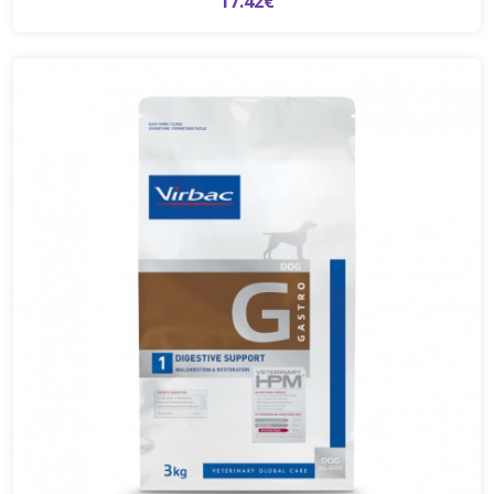
17.42€