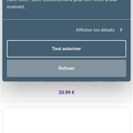
moment.
Afficher les détails
Tout autoriser
Refuser
Specific
CDW FOOD ALLERGEN MANAGEMENT – CHIEN
20.99 €