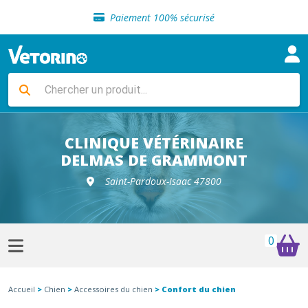
Sélection de croquettes vétérinaire
Paiement 100% sécurisé
Livraison gratuite en clinique vétérinaire
Retour gratuit en clinique
Sélection de croquettes vétérinaire
Paiement 100% sécurisé
Livraison gratuite en clinique vétérinaire
Retour gratuit en clinique
Sélection de croquettes vétérinaire
CLINIQUE VÉTÉRINAIRE
DELMAS DE GRAMMONT
Saint-Pardoux-Isaac 47800
0
Accueil
>
Chien
>
Accessoires du chien
> Confort du chien