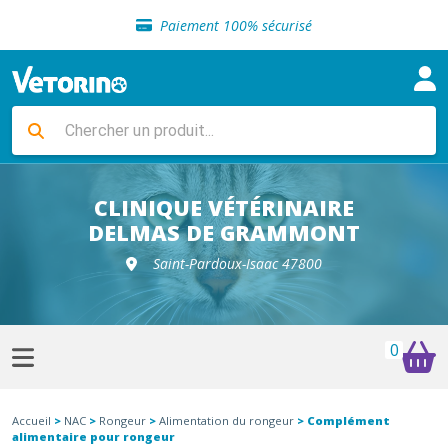
Sélection de croquettes vétérinaire
Paiement 100% sécurisé
Livraison gratuite en clinique vétérinaire
Retour gratuit en clinique
Sélection de croquettes vétérinaire
Paiement 100% sécurisé
Livraison gratuite en clinique vétérinaire
Retour gratuit en clinique
Sélection de croquettes vétérinaire
CLINIQUE VÉTÉRINAIRE
DELMAS DE GRAMMONT
Saint-Pardoux-Isaac 47800
0
Accueil
>
NAC
>
Rongeur
>
Alimentation du rongeur
> Complément
alimentaire pour rongeur