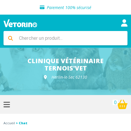
Sélection de croquettes vétérinaire
Paiement 100% sécurisé
Livraison gratuite en clinique vétérinaire
Retour gratuit en clinique
Sélection de croquettes vétérinaire
Paiement 100% sécurisé
Livraison gratuite en clinique vétérinaire
Retour gratuit en clinique
Sélection de croquettes vétérinaire
CLINIQUE VÉTÉRINAIRE
TERNOIS'VET
Herlin-le-Sec 62130
0
Accueil
> Chat