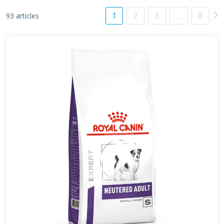
1
2
3
…
8
93 articles