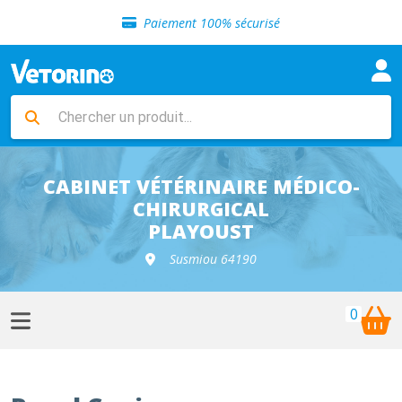
Sélection de croquettes vétérinaire
Paiement 100% sécurisé
Livraison gratuite en clinique vétérinaire
Retour gratuit en clinique
Sélection de croquettes vétérinaire
Paiement 100% sécurisé
Livraison gratuite en clinique vétérinaire
Retour gratuit en clinique
Sélection de croquettes vétérinaire
CABINET VÉTÉRINAIRE MÉDICO-
CHIRURGICAL
PLAYOUST
Susmiou 64190
0