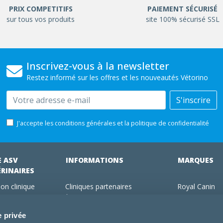
PRIX COMPETITIFS
PAIEMENT SÉCURISÉ
sur tous vos produits
site 100% sécurisé SSL
Inscrivez-vous à la newsletter
Restez informé sur les offres et les nouveautés Vétorino
Email
S'inscrire
J'accepte les conditions générales et la politique de confidentialité
E ASV
INFORMATIONS
MARQUES
ÉRINAIRES
on clinique
Cliniques partenaires
Royal Canin
des clients
À propos de nous
Hill's pet Nutri
ments
Offres pour les vétérinaires
Virbac
e privée
 adhérent Vétorino
Mentions légales
Purina Pro Pl