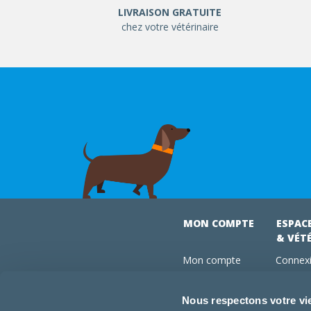
LIVRAISON GRATUITE
chez votre vétérinaire
MON COMPTE
ESPAC
& VÉT
Mon compte
Connexi
Mes commandes
Comman
Mes abonnements
Abonne
Nous respectons votre vi
Boutique
Devenir