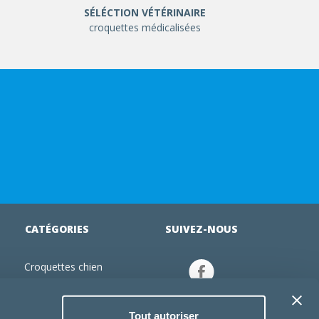
SÉLÉCTION VÉTÉRINAIRE
croquettes médicalisées
CATÉGORIES
SUIVEZ-NOUS
Croquettes chien
tion
Croquettes chiot
Jouets chien
Tout autoriser
an
Gamelles chien