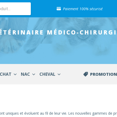
Sélection de croquettes vétérinaire
Paiement 100% sécurisé
Livraison gratuite en clinique vétérinaire
Retour gratuit en clinique
Sélection de croquettes vétérinaire
ÉTÉRINAIRE MÉDICO-CHIRURG
Paiement 100% sécurisé
Livraison gratuite en clinique vétérinaire
Retour gratuit en clinique
Sélection de croquettes vétérinaire
CHAT
NAC
CHEVAL
PROMOTION
ont uniques et évoluent au fil de leur vie. Les nouvelles gammes de p