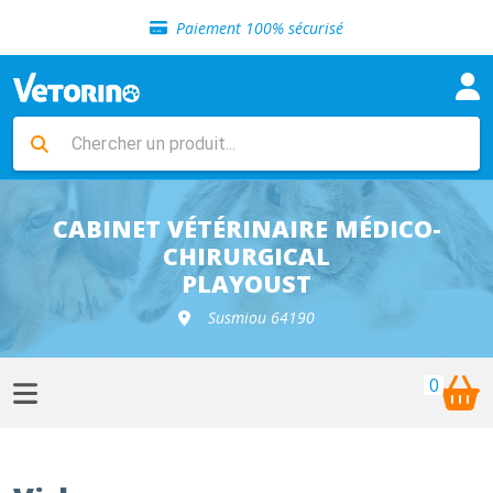
Sélection de croquettes vétérinaire
Paiement 100% sécurisé
Livraison gratuite en clinique vétérinaire
Retour gratuit en clinique
Sélection de croquettes vétérinaire
Paiement 100% sécurisé
Livraison gratuite en clinique vétérinaire
Retour gratuit en clinique
Sélection de croquettes vétérinaire
CABINET VÉTÉRINAIRE MÉDICO-
CHIRURGICAL
PLAYOUST
Susmiou 64190
0