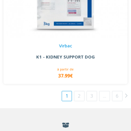
Virbac
K1 - KIDNEY SUPPORT DOG
à partir de
37.99€
1
2
3
…
6