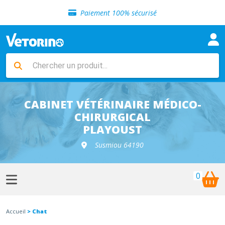
Sélection de croquettes vétérinaire
Paiement 100% sécurisé
Livraison gratuite en clinique vétérinaire
Retour gratuit en clinique
Sélection de croquettes vétérinaire
Paiement 100% sécurisé
Livraison gratuite en clinique vétérinaire
Retour gratuit en clinique
Sélection de croquettes vétérinaire
CABINET VÉTÉRINAIRE MÉDICO-
CHIRURGICAL
PLAYOUST
Susmiou 64190
0
Accueil
> Chat