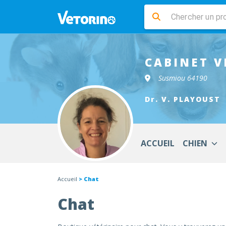
CABINET V
Susmiou 64190
Dr. V. PLAYOUST
ACCUEIL
CHIEN
Accueil
> Chat
Chat