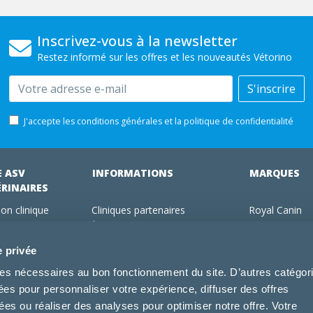
Inscrivez-vous à la newsletter
Restez informé sur les offres et les nouveautés Vétorino
Email
S'inscrire
J'accepte les conditions générales et la politique de confidentialité
E ASV
INFORMATIONS
MARQUES
ÉRINAIRES
on clinique
Cliniques partenaires
Royal Canin
des clients
À propos de nous
Hill's pet Nutri
ments
Offres pour les vétérinaires
Virbac
e privée
 adhérent Vétorino
Mentions légales
Purina Pro Pl
kies nécessaires au bon fonctionnement du site. D’autres catégor
Utilisation des cookies
Specific
sées pour personnaliser votre expérience, diffuser des offres
Conditions générales d'utilisation
Dechra
s ou réaliser des analyses pour optimiser notre offre. Votre
Tonivet