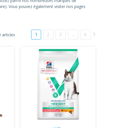
hoisissez parmi nos nombreuses marques de
itaire). Vous pouvez également visiter nos pages
1
2
3
…
6
 articles