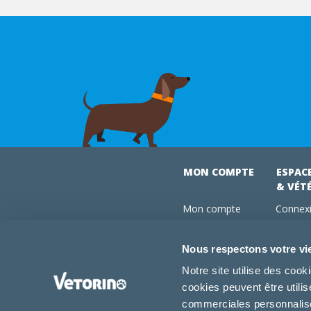
MON COMPTE
ESPAC
& VÉT
Mon compte
Connexi
Mes commandes
Comman
Mes abonnements
Abonne
Nous respectons votre vi
Boutique
Devenir
Notre site utilise des coo
Conseils vétos
cookies peuvent être utili
FAQ
commerciales personnalisée