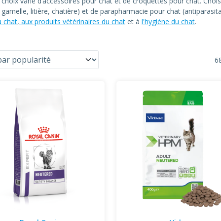
n choix varié d’accessoires pour chat et de croquettes pour chat. C
at, gamelle, litière, chatière) et de parapharmacie pour chat (antiparas
u chat
,
aux produits vétérinaires du chat
et à
l'hygiène du chat
.
68