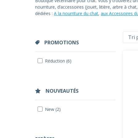
Boutique vétérinaire pour chat. Vous y trouverez u
nourriture, d’accessoires (jouet, litière, arbre à ch
dédiées :
A la nourriture du chat
,
aux Accessoires d
PROMOTIONS
Réduction (6)
NOUVEAUTÉS
New (2)