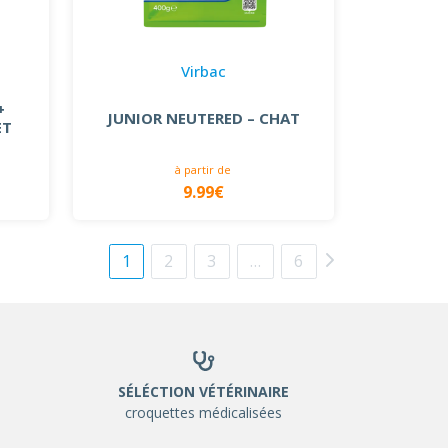
Virbac
+
JUNIOR NEUTERED – CHAT
ET
à partir de
9.99€
1
2
3
…
6
SÉLÉCTION VÉTÉRINAIRE
croquettes médicalisées