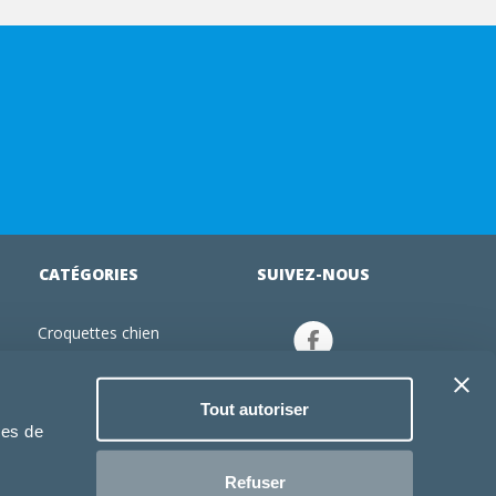
CATÉGORIES
SUIVEZ-NOUS
Croquettes chien
tion
Croquettes chiot
Jouets chien
Tout autoriser
an
Gamelles chien
ies de
Produits vétérinaire chien
Croquettes chat
Refuser
Croquettes chaton