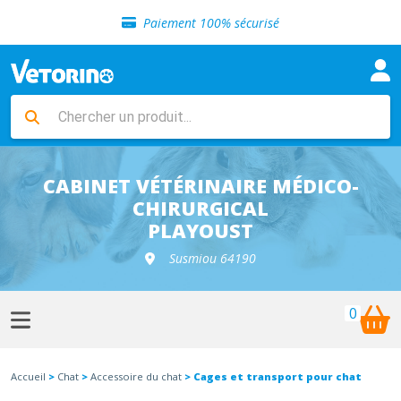
Sélection de croquettes vétérinaire
Paiement 100% sécurisé
Livraison gratuite en clinique vétérinaire
Retour gratuit en clinique
Sélection de croquettes vétérinaire
Paiement 100% sécurisé
Livraison gratuite en clinique vétérinaire
Retour gratuit en clinique
Sélection de croquettes vétérinaire
CABINET VÉTÉRINAIRE MÉDICO-
CHIRURGICAL
PLAYOUST
Susmiou 64190
0
Accueil
>
Chat
>
Accessoire du chat
> Cages et transport pour chat