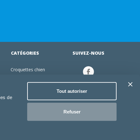
CATÉGORIES
SUIVEZ-NOUS
Croquettes chien
tion
Croquettes chiot
Jouets chien
Tout autoriser
an
Gamelles chien
ies de
Produits vétérinaire chien
Croquettes chat
Refuser
Croquettes chaton
Jouets chat