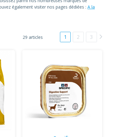
. Choisissez parmi nos nombreuses marques de
 pouvez également visiter nos pages dédiées :
A la
1
2
3
29 articles