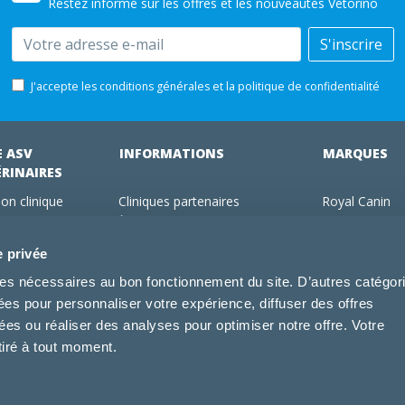
Restez informé sur les offres et les nouveautés Vétorino
Email
S'inscrire
J'accepte les conditions générales et la politique de confidentialité
E ASV
INFORMATIONS
MARQUES
ÉRINAIRES
on clinique
Cliniques partenaires
Royal Canin
des clients
À propos de nous
Hill's pet Nutri
ments
Offres pour les vétérinaires
Virbac
e privée
 adhérent Vétorino
Mentions légales
Purina Pro Pl
kies nécessaires au bon fonctionnement du site. D’autres catégor
Utilisation des cookies
Specific
sées pour personnaliser votre expérience, diffuser des offres
Conditions générales d'utilisation
Dechra
s ou réaliser des analyses pour optimiser notre offre. Votre
Tonivet
tiré à tout moment.