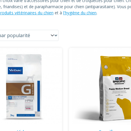
un choix varié d’accessoires pour chien et de croquettes pour chien
le, friandises) et de parapharmacie pour chien (antiparasitaire). Vous
roduits vétérinaires du chien
et à
l'hygiène du chien
.