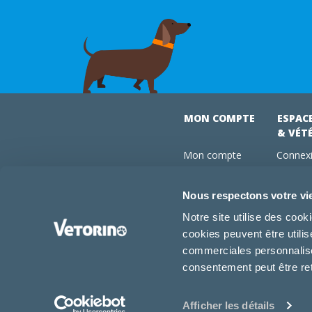
MON COMPTE
ESPAC
& VÉT
Mon compte
Connexi
Mes commandes
Comman
Mes abonnements
Abonne
Nous respectons votre vi
Boutique
Devenir
Notre site utilise des coo
Conseils vétos
cookies peuvent être utili
FAQ
commerciales personnalisée
consentement peut être re
Afficher les détails