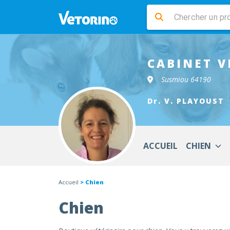
CABINET V
Susmiou 64190
Dr. V. PLAYOUST
ACCUEIL
CHIEN
Accueil
> Chien
Chien