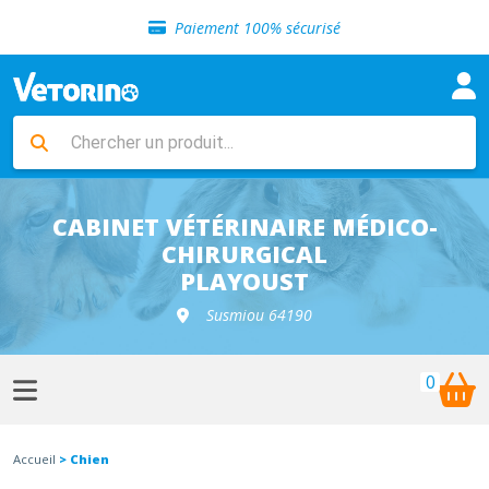
Sélection de croquettes vétérinaire
Paiement 100% sécurisé
Livraison gratuite en clinique vétérinaire
Retour gratuit en clinique
Sélection de croquettes vétérinaire
Paiement 100% sécurisé
Livraison gratuite en clinique vétérinaire
Retour gratuit en clinique
Sélection de croquettes vétérinaire
CABINET VÉTÉRINAIRE MÉDICO-
CHIRURGICAL
PLAYOUST
Susmiou 64190
0
Accueil
> Chien