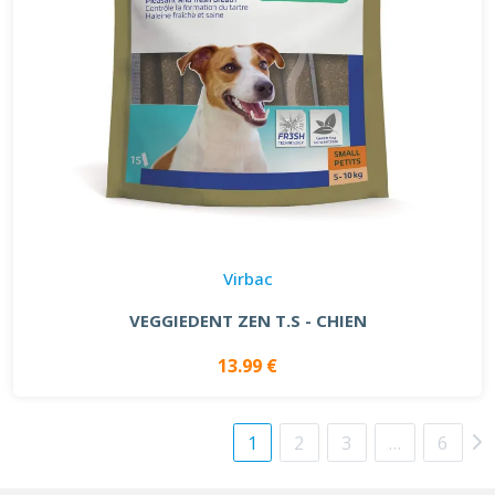
Virbac
VEGGIEDENT ZEN T.S - CHIEN
13.99 €
1
2
3
…
6