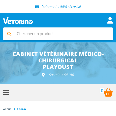
Sélection de croquettes vétérinaire
Paiement 100% sécurisé
Livraison gratuite en clinique vétérinaire
Retour gratuit en clinique
Sélection de croquettes vétérinaire
Paiement 100% sécurisé
Livraison gratuite en clinique vétérinaire
Retour gratuit en clinique
Sélection de croquettes vétérinaire
CABINET VÉTÉRINAIRE MÉDICO-
CHIRURGICAL
PLAYOUST
Susmiou 64190
0
Accueil
> Chien