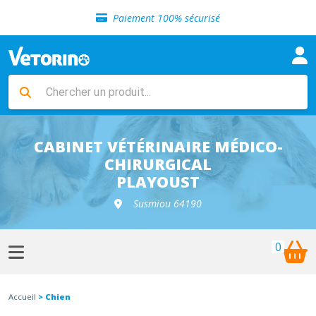
Sélection de croquettes vétérinaire
Paiement 100% sécurisé
Livraison gratuite en clinique vétérinaire
Retour gratuit en clinique
Sélection de croquettes vétérinaire
Paiement 100% sécurisé
Livraison gratuite en clinique vétérinaire
Retour gratuit en clinique
Sélection de croquettes vétérinaire
CABINET VÉTÉRINAIRE MÉDICO-
CHIRURGICAL
PLAYOUST
Susmiou 64190
0
Accueil
> Chien