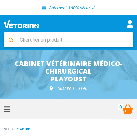
Sélection de croquettes vétérinaire
Paiement 100% sécurisé
Livraison gratuite en clinique vétérinaire
Retour gratuit en clinique
Sélection de croquettes vétérinaire
Paiement 100% sécurisé
Livraison gratuite en clinique vétérinaire
Retour gratuit en clinique
Sélection de croquettes vétérinaire
CABINET VÉTÉRINAIRE MÉDICO-
CHIRURGICAL
PLAYOUST
Susmiou 64190
0
Accueil
> Chien