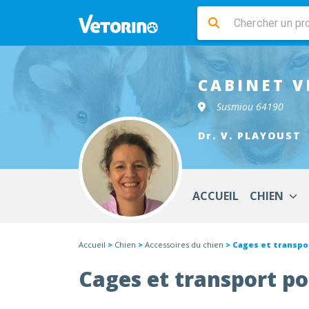
CABINET V
Susmiou 64190
Dr. V. PLAYOUST
ACCUEIL
CHIEN
Accueil
>
Chien
>
Accessoires du chien
> Cages et transpo
Cages et transport po