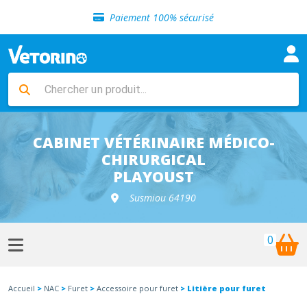
Sélection de croquettes vétérinaire
Paiement 100% sécurisé
Livraison gratuite en clinique vétérinaire
Retour gratuit en clinique
Sélection de croquettes vétérinaire
Paiement 100% sécurisé
Livraison gratuite en clinique vétérinaire
Retour gratuit en clinique
Sélection de croquettes vétérinaire
CABINET VÉTÉRINAIRE MÉDICO-
CHIRURGICAL
PLAYOUST
Susmiou 64190
0
Accueil
>
NAC
>
Furet
>
Accessoire pour furet
> Litière pour furet