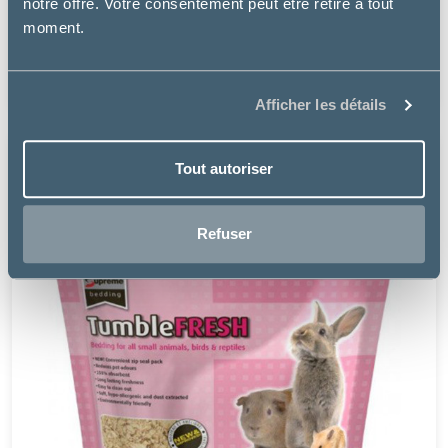
notre offre. Votre consentement peut être retiré à tout
LITIÈRE ABSORBANTE PERLINETTE MICRO-GRANULES
moment.
(CHAT, CHATON, NAC)
8.49 €
Afficher les détails
Tout autoriser
Refuser