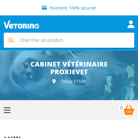
Sélection de croquettes vétérinaire
Paiement 100% sécurisé
Livraison gratuite en clinique vétérinaire
Retour gratuit en clinique
Sélection de croquettes vétérinaire
Paiement 100% sécurisé
Livraison gratuite en clinique vétérinaire
Retour gratuit en clinique
Sélection de croquettes vétérinaire
CABINET VÉTÉRINAIRE
PROXIEVET
Taissy 51500
0