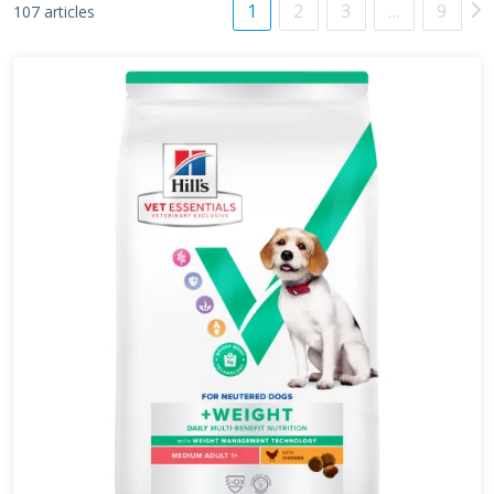
1
2
3
…
9
107 articles