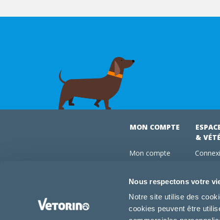
MON COMPTE
ESPAC
& VÉT
Mon compte
Connexi
Mes commandes
Comman
Mes abonnements
Abonne
Nous respectons votre vi
Boutique
Devenir
Notre site utilise des coo
Conseils vétos
cookies peuvent être utili
FAQ