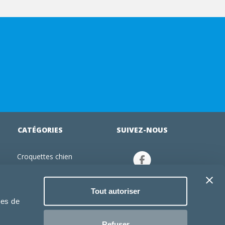
CATÉGORIES
SUIVEZ-NOUS
Croquettes chien
tion
Croquettes chiot
Jouets chien
Tout autoriser
an
Gamelles chien
ies de
Produits vétérinaire chien
Croquettes chat
Refuser