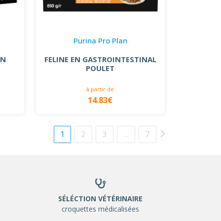
Purina Pro Plan
EN
FELINE EN GASTROINTESTINAL
POULET
à partir de
14.83€
1
2
3
…
7
SÉLÉCTION VÉTÉRINAIRE
croquettes médicalisées