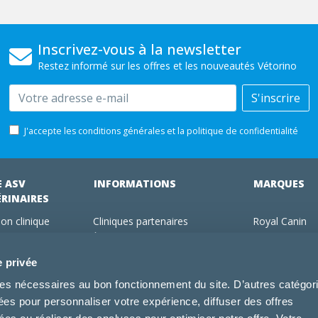
Inscrivez-vous à la newsletter
Restez informé sur les offres et les nouveautés Vétorino
Email
S'inscrire
J'accepte les conditions générales et la politique de confidentialité
E ASV
INFORMATIONS
MARQUES
ÉRINAIRES
on clinique
Cliniques partenaires
Royal Canin
des clients
À propos de nous
Hill's pet Nutri
ments
Offres pour les vétérinaires
Virbac
e privée
 adhérent Vétorino
Mentions légales
Purina Pro Pl
kies nécessaires au bon fonctionnement du site. D’autres catégor
Utilisation des cookies
Specific
sées pour personnaliser votre expérience, diffuser des offres
Conditions générales d'utilisation
Dechra