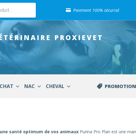
Sélection de croquettes vétérinaire
Paiement 100% sécurisé
Livraison gratuite en clinique vétérinaire
Retour gratuit en clinique
Sélection de croquettes vétérinaire
ÉTÉRINAIRE
PROXIEVET
Paiement 100% sécurisé
Livraison gratuite en clinique vétérinaire
Retour gratuit en clinique
Sélection de croquettes vétérinaire
T
CHAT
NAC
CHEVAL
PROMOTION
our une santé optimum de vos animaux
Purina Pro Plan est une marq