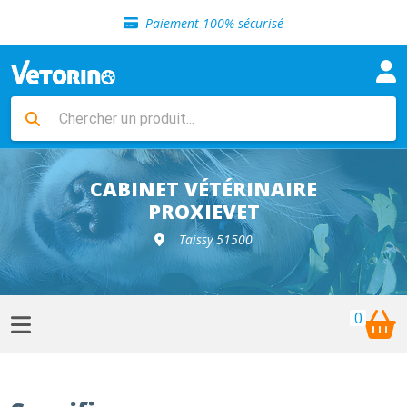
Sélection de croquettes vétérinaire
Paiement 100% sécurisé
Livraison gratuite en clinique vétérinaire
Retour gratuit en clinique
Sélection de croquettes vétérinaire
Paiement 100% sécurisé
Livraison gratuite en clinique vétérinaire
Retour gratuit en clinique
Sélection de croquettes vétérinaire
CABINET VÉTÉRINAIRE
PROXIEVET
Taissy 51500
0