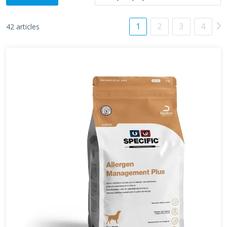
1
2
3
4
42 articles