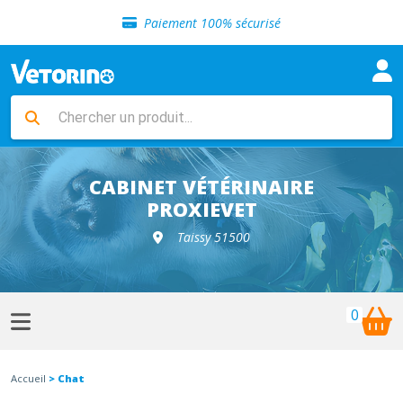
Sélection de croquettes vétérinaire
Paiement 100% sécurisé
Livraison gratuite en clinique vétérinaire
Retour gratuit en clinique
Sélection de croquettes vétérinaire
Paiement 100% sécurisé
Livraison gratuite en clinique vétérinaire
Retour gratuit en clinique
Sélection de croquettes vétérinaire
CABINET VÉTÉRINAIRE
PROXIEVET
Taissy 51500
0
Accueil
> Chat