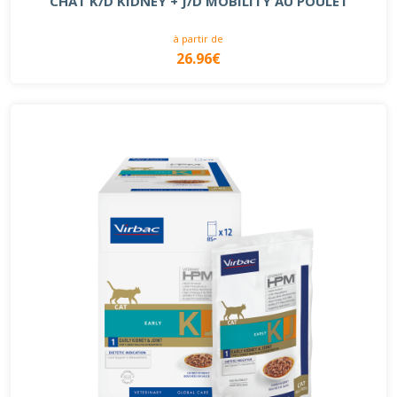
CHAT K/D KIDNEY + J/D MOBILITY AU POULET
à partir de
26.96€