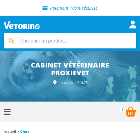
Sélection de croquettes vétérinaire
Paiement 100% sécurisé
Livraison gratuite en clinique vétérinaire
Retour gratuit en clinique
Sélection de croquettes vétérinaire
Paiement 100% sécurisé
Livraison gratuite en clinique vétérinaire
Retour gratuit en clinique
Sélection de croquettes vétérinaire
CABINET VÉTÉRINAIRE
PROXIEVET
Taissy 51500
0
Accueil
> Chat