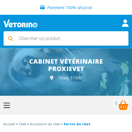
Sélection de croquettes vétérinaire
Paiement 100% sécurisé
Livraison gratuite en clinique vétérinaire
Retour gratuit en clinique
Sélection de croquettes vétérinaire
Paiement 100% sécurisé
Livraison gratuite en clinique vétérinaire
Retour gratuit en clinique
Sélection de croquettes vétérinaire
CABINET VÉTÉRINAIRE
PROXIEVET
Taissy 51500
0
Accueil
>
Chat
>
Accessoire du chat
> Sortie du chat