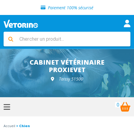
Sélection de croquettes vétérinaire
Paiement 100% sécurisé
Livraison gratuite en clinique vétérinaire
Retour gratuit en clinique
Sélection de croquettes vétérinaire
Paiement 100% sécurisé
Livraison gratuite en clinique vétérinaire
Retour gratuit en clinique
Sélection de croquettes vétérinaire
CABINET VÉTÉRINAIRE
PROXIEVET
Taissy 51500
0
Accueil
> Chien