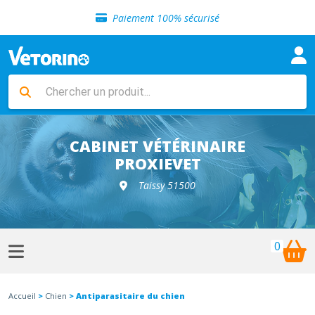
Sélection de croquettes vétérinaire
Paiement 100% sécurisé
Livraison gratuite en clinique vétérinaire
Retour gratuit en clinique
Sélection de croquettes vétérinaire
Paiement 100% sécurisé
Livraison gratuite en clinique vétérinaire
Retour gratuit en clinique
Sélection de croquettes vétérinaire
CABINET VÉTÉRINAIRE
PROXIEVET
Taissy 51500
0
Accueil
>
Chien
> Antiparasitaire du chien