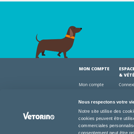
MON COMPTE
ESPAC
& VÉT
Mon compte
Connexi
Mes commandes
Comman
Mes abonnements
Abonne
Nous respectons votre vi
Boutique
Devenir
Notre site utilise des coo
Conseils vétos
cookies peuvent être utili
FAQ
commerciales personnalisée
consentement peut être re