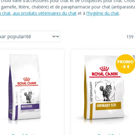
n choix varié d’accessoires pour chat et de croquettes pour chat. C
at, gamelle, litière, chatière) et de parapharmacie pour chat (antiparas
u chat
,
aux produits vétérinaires du chat
et à
l'hygiène du chat
.
159 
PROMO
-5 €