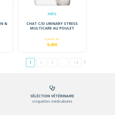
Hill's
ON &
CHAT C/D URINARY STRESS
MULTICARE AU POULET
à partir de
9.49€
1
2
3
…
14
SÉLÉCTION VÉTÉRINAIRE
croquettes médicalisées