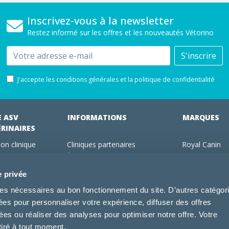
Inscrivez-vous à la newsletter
Restez informé sur les offres et les nouveautés Vétorino
Email
S'inscrire
J'accepte les conditions générales et la politique de confidentialité
E ASV
INFORMATIONS
MARQUES
ÉRINAIRES
on clinique
Cliniques partenaires
Royal Canin
des clients
À propos de nous
Hill's pet Nutri
ments
Offres pour les vétérinaires
Virbac
e privée
 adhérent Vétorino
Mentions légales
Purina Pro Pl
kies nécessaires au bon fonctionnement du site. D’autres catégor
Utilisation des cookies
Specific
sées pour personnaliser votre expérience, diffuser des offres
Conditions générales d'utilisation
Dechra
s ou réaliser des analyses pour optimiser notre offre. Votre
Tonivet
tiré à tout moment.