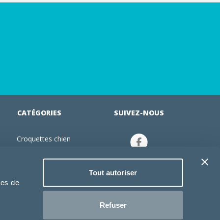
CATÉGORIES
SUIVEZ-NOUS
Croquettes chien
tion
Croquettes chiot
Jouets chien
Tout autoriser
an
Gamelles chien
ies de
Produits vétérinaire chien
Croquettes chat
Refuser
Croquettes chaton