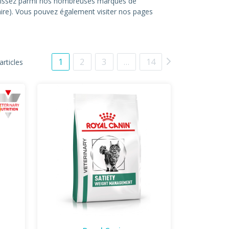
hoisissez parmi nos nombreuses marques de
itaire). Vous pouvez également visiter nos pages
1
2
3
…
14
articles