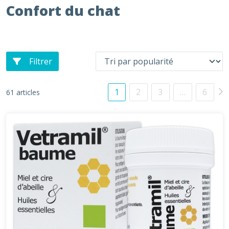
Confort du chat
Filtrer
1
2
3
…
6
61 articles