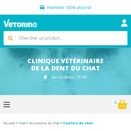
Sélection de croquettes vétérinaire
Paiement 100% sécurisé
Livraison gratuite en clinique vétérinaire
Retour gratuit en clinique
Sélection de croquettes vétérinaire
Paiement 100% sécurisé
Livraison gratuite en clinique vétérinaire
Retour gratuit en clinique
Sélection de croquettes vétérinaire
CLINIQUE VÉTÉRINAIRE
DE LA DENT DU CHAT
Aix-les-Bains 73100
0
Accueil
>
Chat
>
Accessoire du chat
> Confort du chat