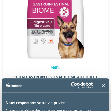
Hill's
CHIEN GASTROINTESTINAL BIOME AU POULET
à partir de
26.99€
Nous respectons votre vie privée
Notre site utilise des cookies nécessaires au bon