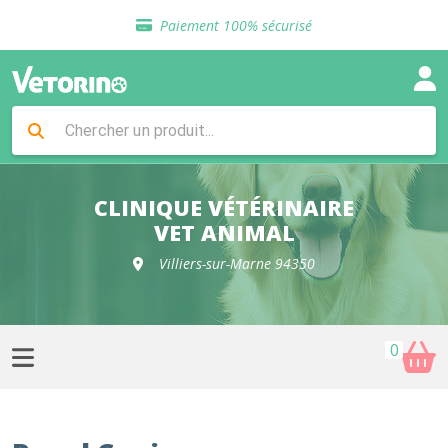
Sélection de croquettes vétérinaire
Paiement 100% sécurisé
Livraison gratuite en clinique vétérinaire
Retour gratuit en clinique
Sélection de croquettes vétérinaire
Paiement 100% sécurisé
Livraison gratuite en clinique vétérinaire
Retour gratuit en clinique
Sélection de croquettes vétérinaire
CLINIQUE VÉTÉRINAIRE
VET ANIMAL
Villiers-sur-Marne 94350
0