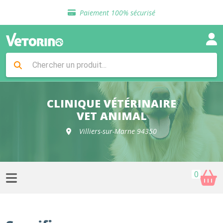
Sélection de croquettes vétérinaire
Paiement 100% sécurisé
Livraison gratuite en clinique vétérinaire
Retour gratuit en clinique
Sélection de croquettes vétérinaire
Paiement 100% sécurisé
Livraison gratuite en clinique vétérinaire
Retour gratuit en clinique
Sélection de croquettes vétérinaire
CLINIQUE VÉTÉRINAIRE
VET ANIMAL
Villiers-sur-Marne 94350
0