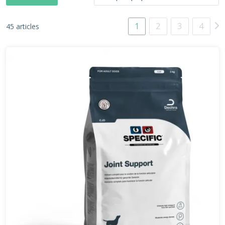
1
2
3
4
45 articles