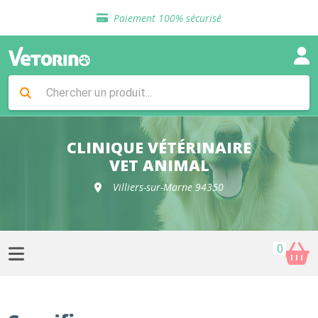
Sélection de croquettes vétérinaire
Paiement 100% sécurisé
Livraison gratuite en clinique vétérinaire
Retour gratuit en clinique
Sélection de croquettes vétérinaire
Paiement 100% sécurisé
Livraison gratuite en clinique vétérinaire
Retour gratuit en clinique
Sélection de croquettes vétérinaire
CLINIQUE VÉTÉRINAIRE
VET ANIMAL
Villiers-sur-Marne 94350
0