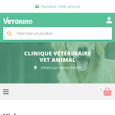
Sélection de croquettes vétérinaire
Paiement 100% sécurisé
Livraison gratuite en clinique vétérinaire
Retour gratuit en clinique
Sélection de croquettes vétérinaire
Paiement 100% sécurisé
Livraison gratuite en clinique vétérinaire
Retour gratuit en clinique
Sélection de croquettes vétérinaire
CLINIQUE VÉTÉRINAIRE
VET ANIMAL
Villiers-sur-Marne 94350
0