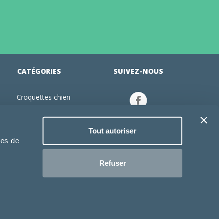
CATÉGORIES
SUIVEZ-NOUS
Croquettes chien
tion
Croquettes chiot
Jouets chien
Tout autoriser
an
Gamelles chien
ies de
Produits vétérinaire chien
Croquettes chat
Refuser
Croquettes chaton
Jouets chat