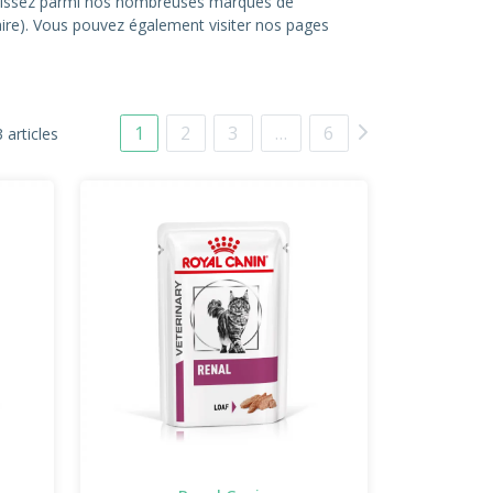
hoisissez parmi nos nombreuses marques de
itaire). Vous pouvez également visiter nos pages
1
2
3
…
6
 articles