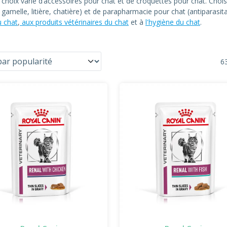
n choix varié d’accessoires pour chat et de croquettes pour chat. C
at, gamelle, litière, chatière) et de parapharmacie pour chat (antiparas
u chat
,
aux produits vétérinaires du chat
et à
l'hygiène du chat
.
63