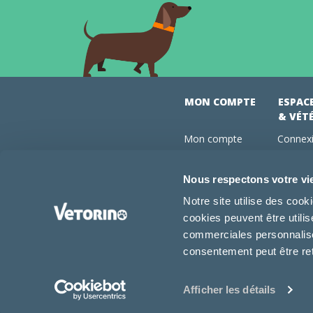
MON COMPTE
ESPAC
& VÉT
Mon compte
Connexi
Mes commandes
Comman
Mes abonnements
Abonne
Nous respectons votre vi
Boutique
Devenir
Notre site utilise des coo
Conseils vétos
cookies peuvent être utili
FAQ
commerciales personnalisée
consentement peut être re
Afficher les détails
2026 -
-
-
Vétorino
Mentions légales
CGV
CGU