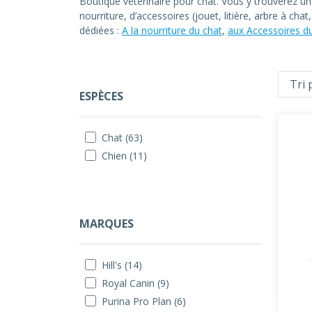
Boutique vétérinaire pour chat. Vous y trouverez u
nourriture, d’accessoires (jouet, litière, arbre à ch
dédiées :
A la nourriture du chat
,
aux Accessoires d
ESPÈCES
Chat (63)
Chien (11)
MARQUES
Hill's (14)
Royal Canin (9)
Purina Pro Plan (6)