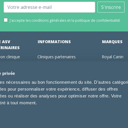
Email
S'inscrire
J'accepte les conditions générales et la politique de confidentialité
E ASV
INFORMATIONS
MARQUES
ÉRINAIRES
on clinique
Cliniques partenaires
Royal Canin
des clients
À propos de nous
Hill's pet Nutri
ments
Offres pour les vétérinaires
Virbac
e privée
 adhérent Vétorino
Mentions légales
Purina Pro Pl
kies nécessaires au bon fonctionnement du site. D’autres catégor
Utilisation des cookies
Specific
sées pour personnaliser votre expérience, diffuser des offres
Conditions générales d'utilisation
Dechra
s ou réaliser des analyses pour optimiser notre offre. Votre
Tonivet
tiré à tout moment.