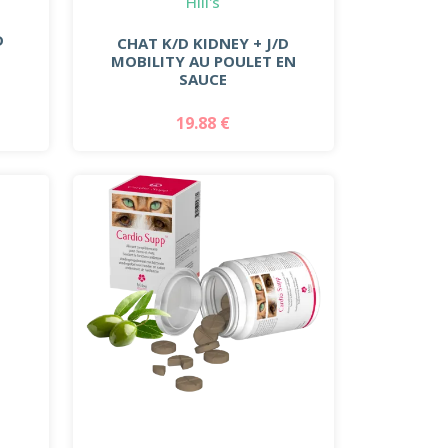
Hill's
D
CHAT K/D KIDNEY + J/D
MOBILITY AU POULET EN
SAUCE
19.88 €