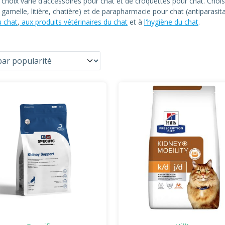
n choix varié d’accessoires pour chat et de croquettes pour chat. C
at, gamelle, litière, chatière) et de parapharmacie pour chat (antiparas
u chat
,
aux produits vétérinaires du chat
et à
l'hygiène du chat
.