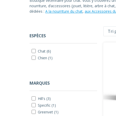
Boutique vétérinaire pour chat. Vous y trouverez u
nourriture, d’accessoires (jouet, litière, arbre à ch
dédiées :
A la nourriture du chat
,
aux Accessoires d
ESPÈCES
Chat (6)
Chien (1)
MARQUES
Hill's (3)
Specific (1)
Greenvet (1)