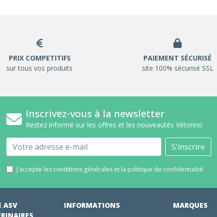
PRIX COMPETITIFS
PAIEMENT SÉCURISÉ
sur tous vos produits
site 100% sécurisé SSL
Inscrivez-vous à la newsletter
Restez informé sur les offres et les nouveautés Vétorino
Email
S'inscrire
J'accepte les conditions générales et la politique de confidentialité
E ASV
INFORMATIONS
MARQUES
ÉRINAIRES