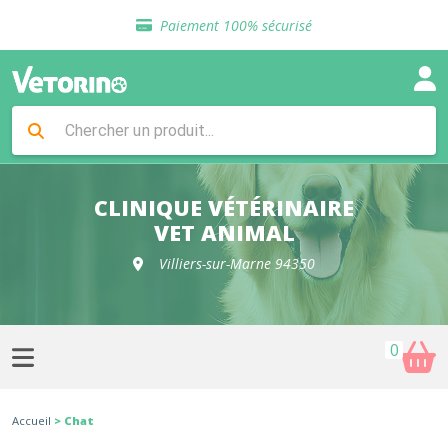
Sélection de croquettes vétérinaire
Paiement 100% sécurisé
Livraison gratuite en clinique vétérinaire
Retour gratuit en clinique
Sélection de croquettes vétérinaire
Paiement 100% sécurisé
Livraison gratuite en clinique vétérinaire
Retour gratuit en clinique
Sélection de croquettes vétérinaire
CLINIQUE VÉTÉRINAIRE
VET ANIMAL
Villiers-sur-Marne 94350
0
Accueil
> Chat