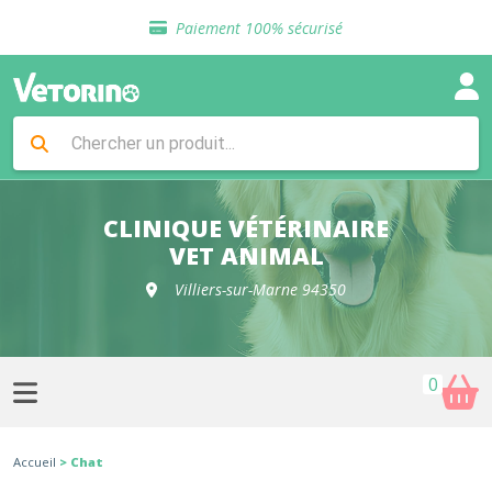
Sélection de croquettes vétérinaire
Paiement 100% sécurisé
Livraison gratuite en clinique vétérinaire
Retour gratuit en clinique
Sélection de croquettes vétérinaire
Paiement 100% sécurisé
Livraison gratuite en clinique vétérinaire
Retour gratuit en clinique
Sélection de croquettes vétérinaire
CLINIQUE VÉTÉRINAIRE
VET ANIMAL
Villiers-sur-Marne 94350
0
Accueil
> Chat