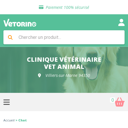
Sélection de croquettes vétérinaire
Paiement 100% sécurisé
Livraison gratuite en clinique vétérinaire
Retour gratuit en clinique
Sélection de croquettes vétérinaire
Paiement 100% sécurisé
Livraison gratuite en clinique vétérinaire
Retour gratuit en clinique
Sélection de croquettes vétérinaire
CLINIQUE VÉTÉRINAIRE
VET ANIMAL
Villiers-sur-Marne 94350
0
Accueil
> Chat