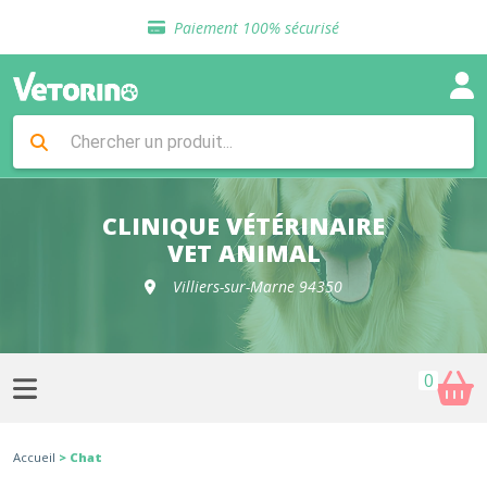
Sélection de croquettes vétérinaire
Paiement 100% sécurisé
Livraison gratuite en clinique vétérinaire
Retour gratuit en clinique
Sélection de croquettes vétérinaire
Paiement 100% sécurisé
Livraison gratuite en clinique vétérinaire
Retour gratuit en clinique
Sélection de croquettes vétérinaire
CLINIQUE VÉTÉRINAIRE
VET ANIMAL
Villiers-sur-Marne 94350
0
Accueil
> Chat