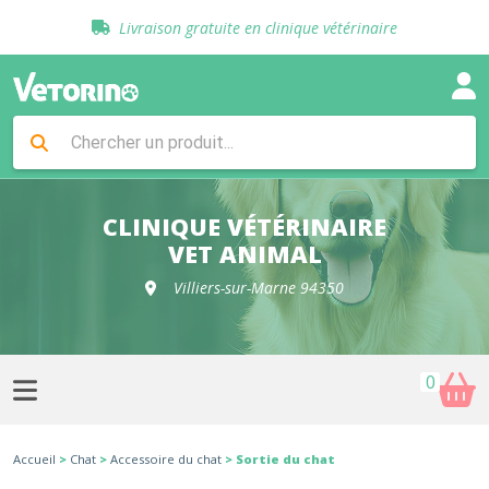
Paiement 100% sécurisé
Livraison gratuite en clinique vétérinaire
Retour gratuit en clinique
Sélection de croquettes vétérinaire
Paiement 100% sécurisé
Livraison gratuite en clinique vétérinaire
Retour gratuit en clinique
Sélection de croquettes vétérinaire
CLINIQUE VÉTÉRINAIRE
VET ANIMAL
Villiers-sur-Marne 94350
0
Accueil
>
Chat
>
Accessoire du chat
> Sortie du chat