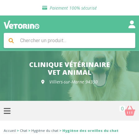
Sélection de croquettes vétérinaire
Paiement 100% sécurisé
Livraison gratuite en clinique vétérinaire
Retour gratuit en clinique
Sélection de croquettes vétérinaire
Paiement 100% sécurisé
Livraison gratuite en clinique vétérinaire
Retour gratuit en clinique
Sélection de croquettes vétérinaire
CLINIQUE VÉTÉRINAIRE
VET ANIMAL
Villiers-sur-Marne 94350
0
Accueil
>
Chat
>
Hygiène du chat
> Hygiène des oreilles du chat