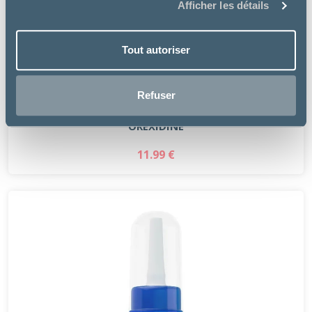
Afficher les détails
Tout autoriser
Refuser
Mp Labo
OREXIDINE
11.99 €