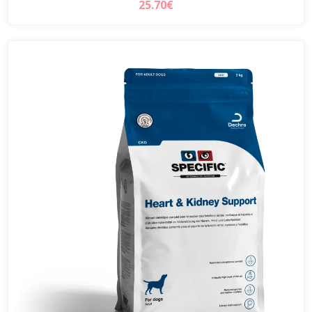
25.70€