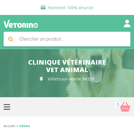
Sélection de croquettes vétérinaire
Paiement 100% sécurisé
Livraison gratuite en clinique vétérinaire
Retour gratuit en clinique
Sélection de croquettes vétérinaire
Paiement 100% sécurisé
Livraison gratuite en clinique vétérinaire
Retour gratuit en clinique
Sélection de croquettes vétérinaire
CLINIQUE VÉTÉRINAIRE
VET ANIMAL
Villiers-sur-Marne 94350
0
Accueil
> Chien