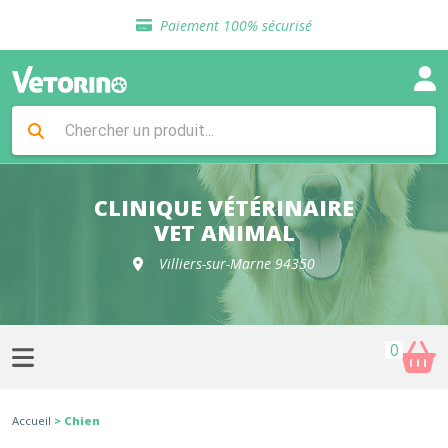
Sélection de croquettes vétérinaire
Paiement 100% sécurisé
Livraison gratuite en clinique vétérinaire
Retour gratuit en clinique
Sélection de croquettes vétérinaire
Paiement 100% sécurisé
Livraison gratuite en clinique vétérinaire
Retour gratuit en clinique
Sélection de croquettes vétérinaire
CLINIQUE VÉTÉRINAIRE
VET ANIMAL
Villiers-sur-Marne 94350
0
Accueil
> Chien