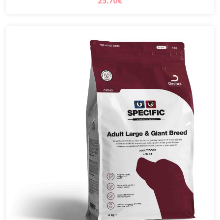
25.70€