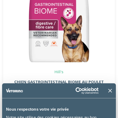
Hill's
CHIEN GASTROINTESTINAL BIOME AU POULET
à partir de
26.18€
Nous respectons votre vie privée
Notre site utilise des cookies nécessaires au bon