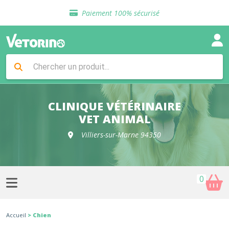
Sélection de croquettes vétérinaire
Paiement 100% sécurisé
Livraison gratuite en clinique vétérinaire
Retour gratuit en clinique
Sélection de croquettes vétérinaire
Paiement 100% sécurisé
Livraison gratuite en clinique vétérinaire
Retour gratuit en clinique
Sélection de croquettes vétérinaire
CLINIQUE VÉTÉRINAIRE
VET ANIMAL
Villiers-sur-Marne 94350
0
Accueil
> Chien