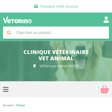
Sélection de croquettes vétérinaire
Paiement 100% sécurisé
Livraison gratuite en clinique vétérinaire
Retour gratuit en clinique
Sélection de croquettes vétérinaire
Paiement 100% sécurisé
Livraison gratuite en clinique vétérinaire
Retour gratuit en clinique
Sélection de croquettes vétérinaire
CLINIQUE VÉTÉRINAIRE
VET ANIMAL
Villiers-sur-Marne 94350
0
Accueil
> Chien