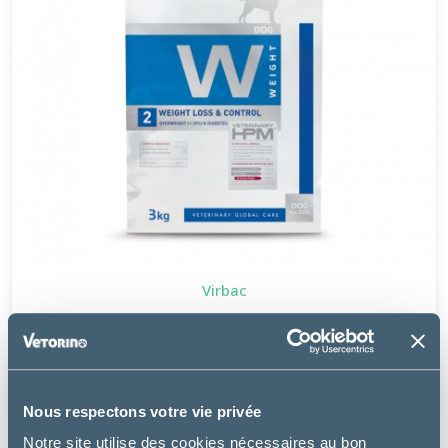
Virbac
W2 - WEIGHT LOSS & CONTROL DOG
à partir de
35.88€
Nous respectons votre vie privée
Notre site utilise des cookies nécessaires au bon